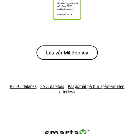
Läs vår Miljöpolicy
PEFC databas
FSC databas
Klagomål på hur spårbarheten
efterlevs