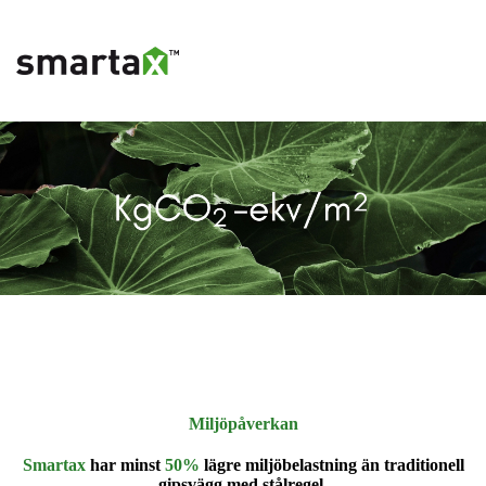
Miljöpåverkan
Smartax
har minst
50%
lägre miljöbelastning än traditionell
gipsvägg med stålregel.