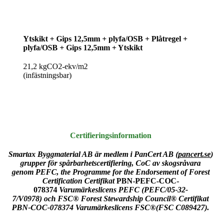
Ytskikt + Gips 12,5mm + plyfa/OSB + Plåtregel +
plyfa/OSB + Gips 12,5mm + Ytskikt
21,2 kgCO2-ekv/m2
(infästningsbar)
Certifieringsinformation
Smartax Byggmaterial AB är medlem i PanCert AB (
pancert.se
)
grupper för spårbarhetscertifiering, CoC av skogsråvara
genom
PEFC, the Programme for the Endorsement of Forest
Certification Certifikat
PBN-PEFC-COC-
078374
Varumärkeslicens PEFC (PEFC/05-32-
7/V0978
)
och
FSC
®
Forest Stewardship Council
®
Certifikat
PBN-COC-078374
Varumärkeslicens FSC®(FSC C089427).