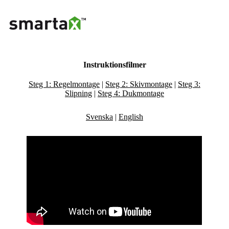
Instruktionsfilmer
Steg 1: Regelmontage
|
Steg 2: Skivmontage
|
Steg 3:
Slipning
|
Steg 4: Dukmontage
Svenska
|
English